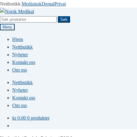
Nettbutikk:
Medisinsk
Dental
Privat
Hopp
Hopp
til
til
Søk
Søk
navigasjon
innhold
etter:
Meny
Hjem
Nettbutikk
Nyheter
Kontakt oss
Om oss
Nettbutikk
Nyheter
Kontakt oss
Om oss
kr
0.00
0 produkter