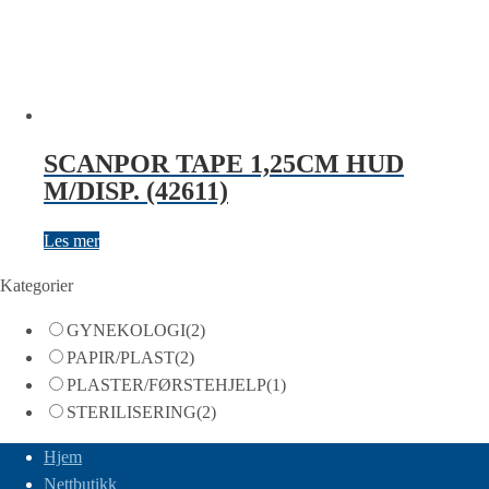
SCANPOR TAPE 1,25CM HUD
M/DISP. (42611)
Les mer
Kategorier
GYNEKOLOGI
(2)
PAPIR/PLAST
(2)
PLASTER/FØRSTEHJELP
(1)
STERILISERING
(2)
Hjem
Nettbutikk