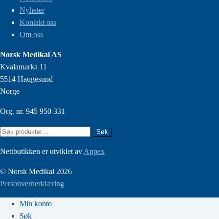
Nyheter
Kontakt oss
Om oss
Norsk Medikal AS
Kvalamarka 11
5514 Haugesund
Norge
Org. nr. 945 950 331
Søk
Søk
etter:
Nettbutikken er utviklet av
Appex
© Norsk Medikal 2026
Personvernerklæring
Min konto
Søk