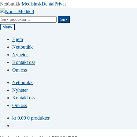
Nettbutikk:
Medisinsk
Dental
Privat
Hopp
Hopp
til
til
Søk
Søk
navigasjon
innhold
etter:
Meny
Hjem
Nettbutikk
Nyheter
Kontakt oss
Om oss
Nettbutikk
Nyheter
Kontakt oss
Om oss
kr
0.00
0 produkter