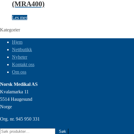
(MRA400)
Les mer
Kategorier
Hjem
Nettbutikk
Nyheter
Kontakt oss
Om oss
Norsk Medikal AS
Kvalamarka 11
5514 Haugesund
Norge
Org. nr. 945 950 331
Søk
Søk