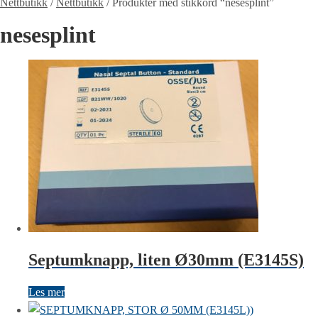
Nettbutikk
/
Nettbutikk
/
Produkter med stikkord “nesesplint”
nesesplint
Septumknapp, liten Ø30mm (E3145S)
Les mer