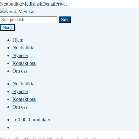
Nettbutikk:
Medisinsk
Dental
Privat
Hopp
Hopp
til
til
Søk
Søk
navigasjon
innhold
etter:
Meny
Hjem
Nettbutikk
Nyheter
Kontakt oss
Om oss
Nettbutikk
Nyheter
Kontakt oss
Om oss
kr
0.00
0 produkter