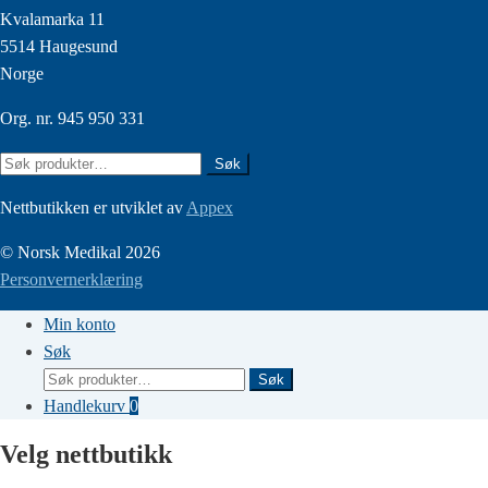
Kvalamarka 11
5514 Haugesund
Norge
Org. nr. 945 950 331
Søk
Søk
etter:
Nettbutikken er utviklet av
Appex
© Norsk Medikal 2026
Personvernerklæring
Min konto
Søk
Søk
Søk
etter:
Handlekurv
0
Velg nettbutikk