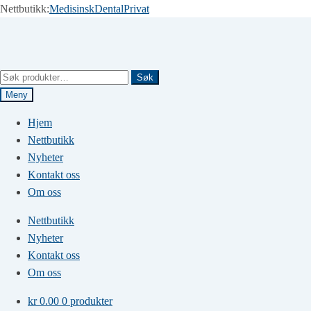
Nettbutikk:
Medisinsk
Dental
Privat
Hopp
Hopp
til
til
navigasjon
innhold
Søk
Søk
etter:
Meny
Hjem
Nettbutikk
Nyheter
Kontakt oss
Om oss
Nettbutikk
Nyheter
Kontakt oss
Om oss
kr
0.00
0 produkter