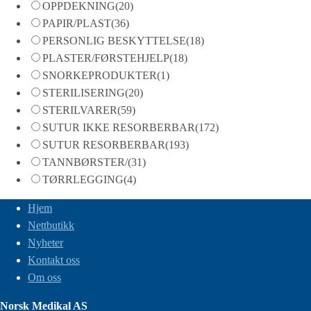
OPPDEKNING
(20)
PAPIR/PLAST
(36)
PERSONLIG BESKYTTELSE
(18)
PLASTER/FØRSTEHJELP
(18)
SNORKEPRODUKTER
(1)
STERILISERING
(20)
STERILVARER
(59)
SUTUR IKKE RESORBERBAR
(172)
SUTUR RESORBERBAR
(193)
TANNBØRSTER/
(31)
TØRRLEGGING
(4)
Hjem
Nettbutikk
Nyheter
Kontakt oss
Om oss
Norsk Medikal AS