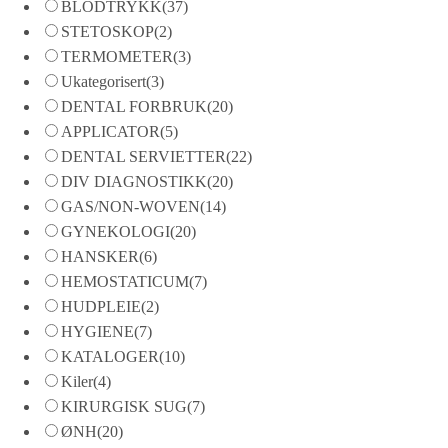
BLODTRYKK
(37)
STETOSKOP
(2)
TERMOMETER
(3)
Ukategorisert
(3)
DENTAL FORBRUK
(20)
APPLICATOR
(5)
DENTAL SERVIETTER
(22)
DIV DIAGNOSTIKK
(20)
GAS/NON-WOVEN
(14)
GYNEKOLOGI
(20)
HANSKER
(6)
HEMOSTATICUM
(7)
HUDPLEIE
(2)
HYGIENE
(7)
KATALOGER
(10)
Kiler
(4)
KIRURGISK SUG
(7)
ØNH
(20)