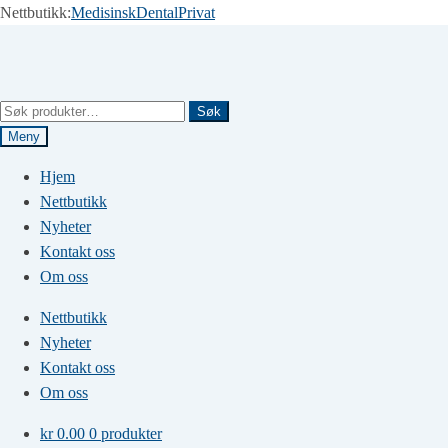
Nettbutikk:
Medisinsk
Dental
Privat
Hopp
Hopp
til
til
navigasjon
innhold
Søk
Søk
etter:
Meny
Hjem
Nettbutikk
Nyheter
Kontakt oss
Om oss
Nettbutikk
Nyheter
Kontakt oss
Om oss
kr
0.00
0 produkter