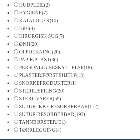
HUDPLEIE
(2)
HYGIENE
(7)
KATALOGER
(10)
Kiler
(4)
KIRURGISK SUG
(7)
ØNH
(20)
OPPDEKNING
(20)
PAPIR/PLAST
(36)
PERSONLIG BESKYTTELSE
(18)
PLASTER/FØRSTEHJELP
(18)
SNORKEPRODUKTER
(1)
STERILISERING
(20)
STERILVARER
(59)
SUTUR IKKE RESORBERBAR
(172)
SUTUR RESORBERBAR
(193)
TANNBØRSTER/
(31)
TØRRLEGGING
(4)