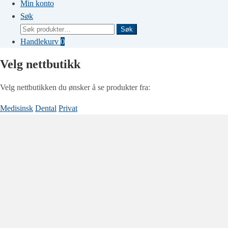
Min konto
Søk
Søk
Søk
etter:
Handlekurv
0
Velg nettbutikk
Velg nettbutikken du ønsker å se produkter fra:
Medisinsk
Dental
Privat