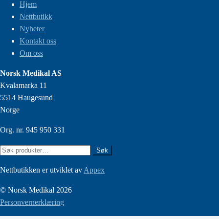
Hjem
Nettbutikk
Nyheter
Kontakt oss
Om oss
Norsk Medikal AS
Kvalamarka 11
5514 Haugesund
Norge
Org. nr. 945 950 331
Søk
Søk
etter:
Nettbutikken er utviklet av
Appex
© Norsk Medikal 2026
Personvernerklæring