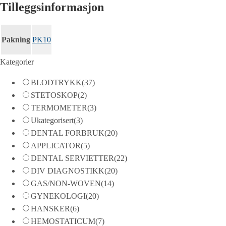
Tilleggsinformasjon
Pakning
PK10
Kategorier
BLODTRYKK
(37)
STETOSKOP
(2)
TERMOMETER
(3)
Ukategorisert
(3)
DENTAL FORBRUK
(20)
APPLICATOR
(5)
DENTAL SERVIETTER
(22)
DIV DIAGNOSTIKK
(20)
GAS/NON-WOVEN
(14)
GYNEKOLOGI
(20)
HANSKER
(6)
HEMOSTATICUM
(7)