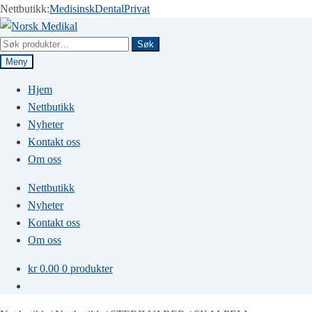
Nettbutikk:
Medisinsk
Dental
Privat
Hopp
Hopp
til
til
Søk
Søk
navigasjon
innhold
etter:
Meny
Hjem
Nettbutikk
Nyheter
Kontakt oss
Om oss
Nettbutikk
Nyheter
Kontakt oss
Om oss
kr
0.00
0 produkter